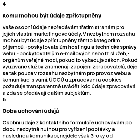
4
Komu mohou být údaje zpřístupněny
Vaše osobní údaje nepředávám třetím stranám pro
jejich vlastní marketingové účely. V nezbytném rozsahu
mohou být údaje zpřístupněny těmto kategoriím
příjemců: • poskytovatelům hostingu a technické správy
webu, • poskytovatelům e-mailových nebo IT služeb, •
orgánům veřejné moci, pokud to vyžaduje zákon. Pokud
využívané služby znamenají zapojení zpracovatelů, děje
se tak pouze v rozsahu nezbytném pro provoz webu a
komunikaci s vámi. ÚOOÚ u zpracování a cookies
požaduje transparentně uvádět, kdo údaje zpracovává
a zda se předávají dalším subjektům.
5
Doba uchování údajů
Osobní údaje z kontaktního formuláře uchovávám po
dobu nezbytně nutnou pro vyřízení poptávky a
následnou komunikaci, nejdéle však 3 roky od