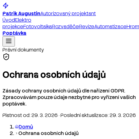
Patrik
Augustin
Autorizovaný projektant
Úvod
Elektro
projekce
Fotovoltaika
Rozvaděče
Revize
Automatizace
Hrom
Poptávka
Právní dokumenty
Ochrana osobních údajů
Zásady ochrany osobních údajů dle nařízení GDPR.
Zpracovávám pouze údaje nezbytné pro vyřízení vašich
poptávek.
Platnost od: 29. 3. 2026 · Poslední aktualizace: 29. 3. 2026
Domů
Ochrana osobních údajů