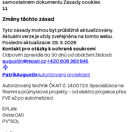
samostatném dokumentu Zásady cookies.
11
Změny těchto zásad
Tyto zásady mohou být průběžně aktualizovány.
Aktuální verze je vždy zveřejněna na tomto webu.
Poslední aktualizace: 29. 3. 2026
Kontakt pro otázky k ochraně soukromí
Odpovím zpravidla do 30 dnů od obdržení žádosti.
augustin@repair.cz
·
+420 608 383 845
Patrik
Augustin
Autorizovaný projektant
Autorizovaný technik ČKAIT č. 1400723. Specializace na
firemní a průmyslové projekty – od elektro projekce přes
FVE až po automatizaci.
EPLAN
GstarCAD
PV*SOL