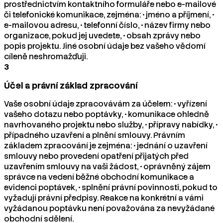
prostřednictvím kontaktního formuláře nebo e-mailové
či telefonické komunikace, zejména: • jméno a příjmení, •
e-mailovou adresu, • telefonní číslo, • název firmy nebo
organizace, pokud jej uvedete, • obsah zprávy nebo
popis projektu. Jiné osobní údaje bez vašeho vědomí
cíleně neshromažďuji.
3
Účel a právní základ zpracování
Vaše osobní údaje zpracovávám za účelem: • vyřízení
vašeho dotazu nebo poptávky, • komunikace ohledně
navrhovaného projektu nebo služby, • přípravy nabídky, •
případného uzavření a plnění smlouvy. Právním
základem zpracování je zejména: • jednání o uzavření
smlouvy nebo provedení opatření přijatých před
uzavřením smlouvy na vaši žádost, • oprávněný zájem
správce na vedení běžné obchodní komunikace a
evidenci poptávek, • splnění právní povinnosti, pokud to
vyžadují právní předpisy. Reakce na konkrétní a vámi
vyžádanou poptávku není považována za nevyžádané
obchodní sdělení.